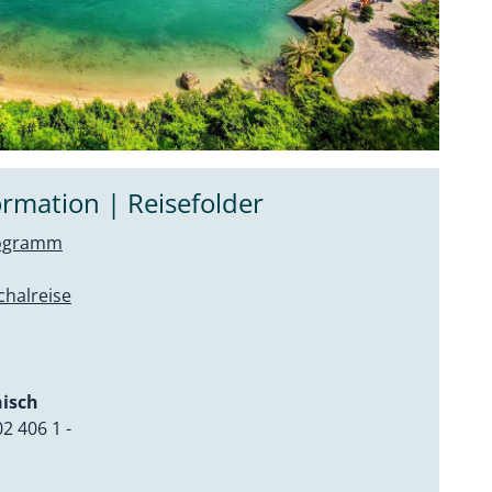
rmation | Reisefolder
rogramm
chalreise
nisch
2 406 1 -