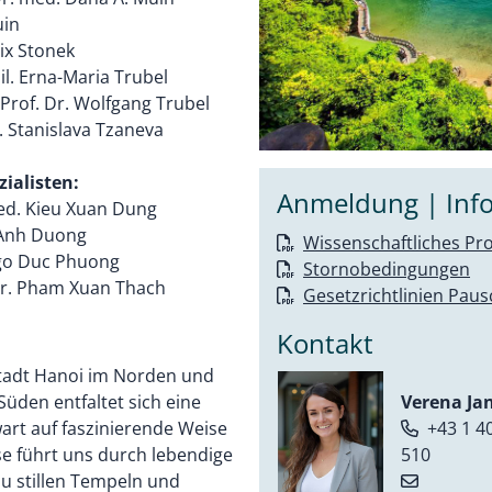
uin
lix Stonek
il. Erna-Maria Trubel
 Prof. Dr. Wolfgang Trubel
. Stanislava Tzaneva
zialisten:
Anmeldung | Info
med. Kieu Xuan Dung
 Anh Duong
Wissenschaftliches P
Ngo Duc Phuong
Stornobedingungen
 Dr. Pham Xuan Thach
Gesetzrichtlinien Paus
Kontakt
stadt Hanoi im Norden und
Verena Ja
üden entfaltet sich eine
+43 1 40
art auf faszinierende Weise
510
e führt uns durch lebendige
zu stillen Tempeln und