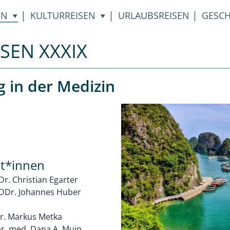
|
|
|
EN
KULTURREISEN
URLAUBSREISEN
GESCH
SEN XXXIX
g in der Medizin
nt*innen
 Dr. Christian Egarter
. DDr. Johannes Huber
Dr. Markus Metka
Dr. med. Dana A. Muin