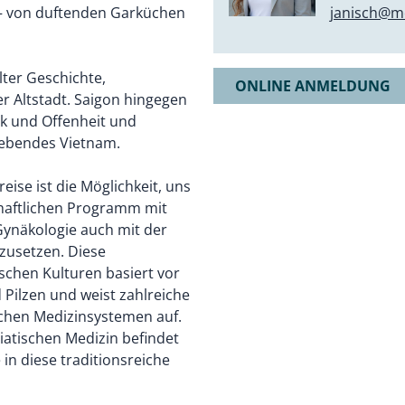
janisch@mo
 – von duftenden Garküchen
ter Geschichte,
ONLINE ANMELDUNG
 Altstadt. Saigon hingegen
ik und Offenheit und
trebendes Vietnam.
ise ist die Möglichkeit, uns
aftlichen Programm mit
Gynäkologie auch mit der
zusetzen. Diese
ischen Kulturen basiert vor
 Pilzen und weist zahlreiche
chen Medizinsystemen auf.
atischen Medizin befindet
 in diese traditionsreiche