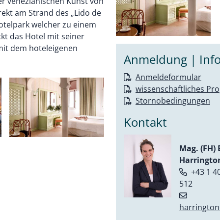
der venezianischen Kunst von
irekt am Strand des „Lido de
otelpark welcher zu einem
t das Hotel mit seiner
mit dem hoteleigenen
Anmeldung | Info
Anmeldeformular
wissenschaftliches P
Stornobedingungen
Kontakt
Mag. (FH)
Harringto
+43 1 40
512
harringto