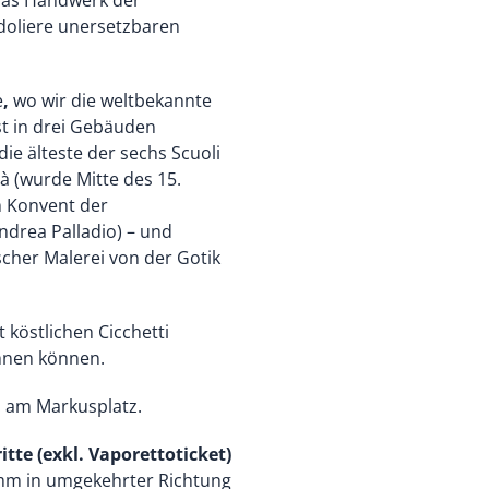
doliere unersetzbaren
e
,
wo wir die weltbekannte
t in drei Gebäuden
die älteste der sechs Scuoli
tà (wurde Mitte des 15.
 Konvent der
ndrea Palladio) – und
cher Malerei von der Gotik
 köstlichen Cicchetti
öhnen können.
. am Markusplatz.
ritte (exkl. Vaporettoticket)
mm in umgekehrter Richtung