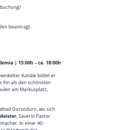
ebuchung)
en beantragt.
demia | 15:00h – ca. 18:00h
inkelter Kanäle bildet er
e ihn als den schönsten
äulen am Markusplatz,
tteil Dorsoduro, wo sich
Meister
, Saverio Pastor
rmacher. In einer 40-
das Handwerk der