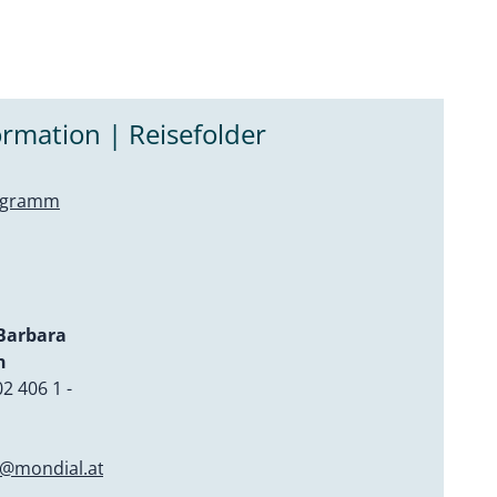
rmation | Reisefolder
rogramm
 Barbara
n
2 406 1 -
n@mondial.at