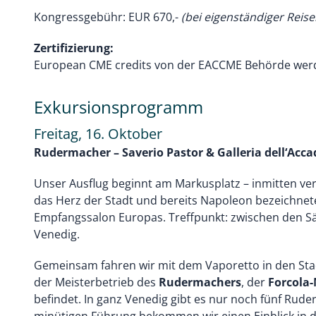
Kongressgebühr: EUR 670,-
(bei eigenständiger Reis
Zertifizierung:
European CME credits von der EACCME Behörde werd
Exkursionsprogramm
Freitag, 16. Oktober
Rudermacher – Saverio Pastor & Galleria dell‘Acca
Unser Ausflug beginnt am Markusplatz – inmitten verw
das Herz der Stadt und bereits Napoleon bezeichnet
Empfangssalon Europas. Treffpunkt: zwischen den S
Venedig.
Gemeinsam fahren wir mit dem Vaporetto in den Stad
der Meisterbetrieb des
Rudermachers
, der
Forcola-
befindet. In ganz Venedig gibt es nur noch fünf Rude
minütigen Führung bekommen wir einen Einblick in 